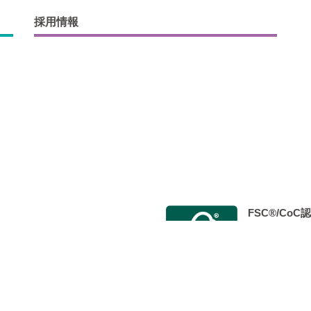
採用情報
FSC®/Co
会 Japan Color認証制度事
2014年9月
 標準印刷認証」を取得し、 認定工
た。