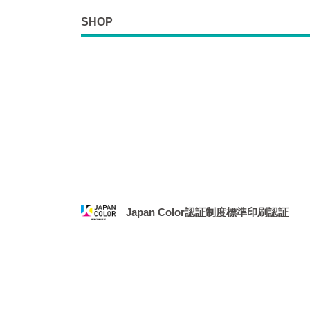
SHOP
Japan Color認証制度標準印刷認証
2021年1月、社団法人 日本印刷産業機械工業
務局より、「Japan Color認証制度
場となりました。