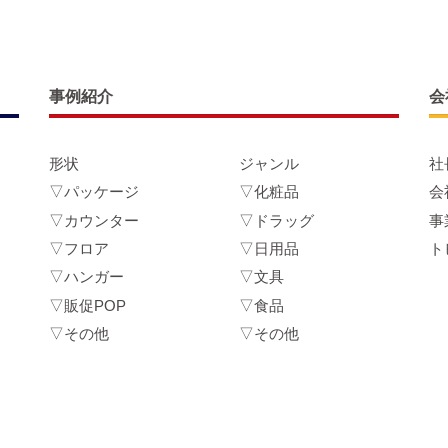
事例紹介
会
形状
ジャンル
社
▽パッケージ
▽化粧品
会
▽カウンター
▽ドラッグ
事
▽フロア
▽日用品
ト
▽ハンガー
▽文具
▽販促POP
▽食品
▽その他
▽その他