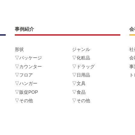
事例紹介
会
形状
ジャンル
社
▽パッケージ
▽化粧品
会
▽カウンター
▽ドラッグ
事
▽フロア
▽日用品
ト
▽ハンガー
▽文具
▽販促POP
▽食品
▽その他
▽その他