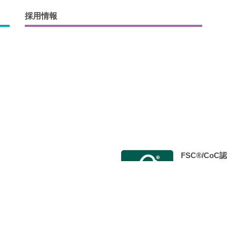
採用情報
FSC®/Co
会 Japan Color認証制度事
2014年9月
 標準印刷認証」を取得し、 認定工
た。