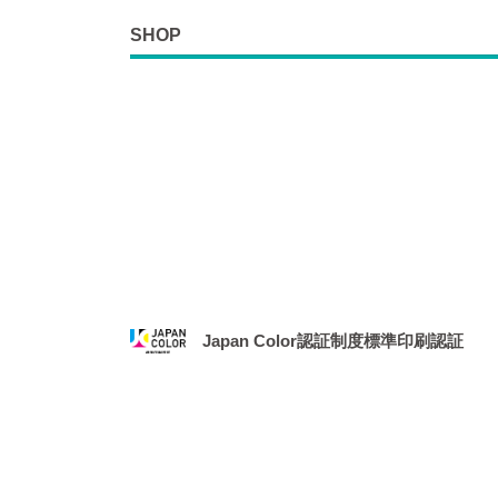
SHOP
Japan Color認証制度標準印刷認証
2021年1月、社団法人 日本印刷産業機械工業
務局より、「Japan Color認証制度
場となりました。