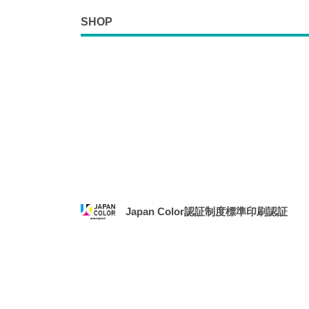
SHOP
Japan Color認証制度標準印刷認証
2021年1月、社団法人 日本印刷産業機械工業
務局より、「Japan Color認証制度
場となりました。