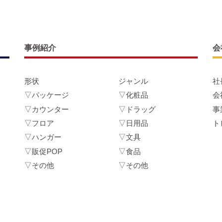
事例紹介
会
形状
ジャンル
社
▽パッケージ
▽化粧品
会
▽カウンター
▽ドラッグ
事
▽フロア
▽日用品
ト
▽ハンガー
▽文具
▽販促POP
▽食品
▽その他
▽その他