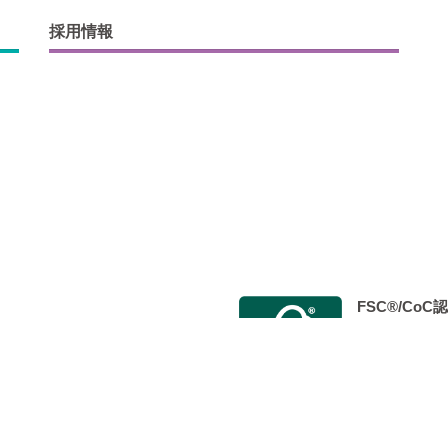
採用情報
FSC®/Co
会 Japan Color認証制度事
2014年9月
 標準印刷認証」を取得し、 認定工
た。