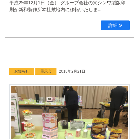
平成29年12月1日（金） グループ会社の㈱シンワ製版印
刷が新和製作所本社敷地内に移転いたしま...
詳細
お知らせ
展示会
2018年2月21日