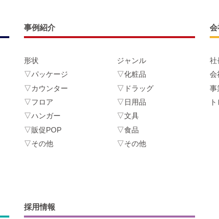
事例紹介
会
形状
ジャンル
社
▽パッケージ
▽化粧品
会
▽カウンター
▽ドラッグ
事
▽フロア
▽日用品
ト
▽ハンガー
▽文具
▽販促POP
▽食品
▽その他
▽その他
採用情報