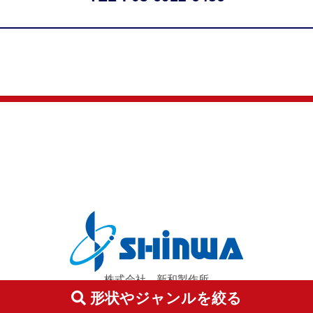
株式会社 新和製作所
〒350-1155 埼玉県川越市下赤坂736-2
形状やジャンルを絞る
TEL: 049-269-0033 FAX: 049-269-0030