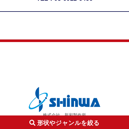
株式会社 新和製作所
〒350-1155 埼玉県川越市下赤坂736-2
形状やジャンルを絞る
TEL: 049-269-0033 FAX: 049-269-0030